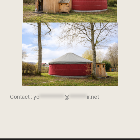
Contact :
yo
**********
@
*******
ir.net