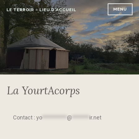
MENU
LE TERROIR – LIEU D'ACCUEIL
La YourtAcorps
Contact :
yo
**********
@
*******
ir.net