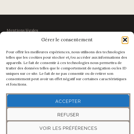
Mentions légales
Gérer le consentement
Politique de confidentialité
Pour offrir les meilleures expériences, nous utilisons des technologies
telles que les cookies pour stocker et/ou accéder aux informations des
appareils. Le fait de consentir à ces technologies nous permettra de
traiter des données telles que le comportement de navigation ou les ID
LE TERROIR
uniques sur ce site. Le fait de ne pas consentir ou de retirer son
consentement peut avoir un effet négatif sur certaines caractéristiques
et fonctions.
99 chemin de Clairjoie
74160 PRESILLY
Haute-Savoie
ACCEPTER
REFUSER
VOIR LES PRÉFÉRENCES