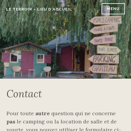
Accéder
MENU
LE TERROIR – LIEU D'ACCUEIL
au
contenu
principal
Contact
Pour toute
autre
question qui ne concerne
pas
le camping ou la location de salle et de
yourte, vous pouvez utiliser le formulaire ci-