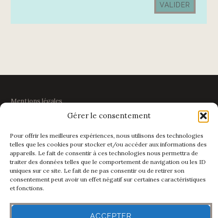
Mentions légales
Gérer le consentement
Politique de confidentialité
Pour offrir les meilleures expériences, nous utilisons des technologies
telles que les cookies pour stocker et/ou accéder aux informations des
appareils. Le fait de consentir à ces technologies nous permettra de
traiter des données telles que le comportement de navigation ou les ID
LE TERROIR
uniques sur ce site. Le fait de ne pas consentir ou de retirer son
consentement peut avoir un effet négatif sur certaines caractéristiques
et fonctions.
99 chemin de Clairjoie
74160 PRESILLY
Haute-Savoie
ACCEPTER