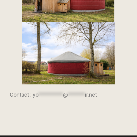
Contact :
yo
**********
@
*******
ir.net