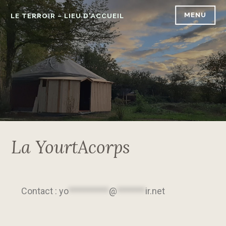
MENU
LE TERROIR – LIEU D'ACCUEIL
La YourtAcorps
Contact :
yo
**********
@
*******
ir.net