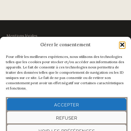
Mentions légales
Gérer le consentement
Politique de confidentialité
Pour offrir les meilleures expériences, nous utilisons des technologies
telles que les cookies pour stocker et/ou accéder aux informations des
appareils. Le fait de consentir à ces technologies nous permettra de
traiter des données telles que le comportement de navigation ou les ID
LE TERROIR
uniques sur ce site. Le fait de ne pas consentir ou de retirer son
consentement peut avoir un effet négatif sur certaines caractéristiques
et fonctions.
99 chemin de Clairjoie
74160 PRESILLY
Haute-Savoie
ACCEPTER
REFUSER