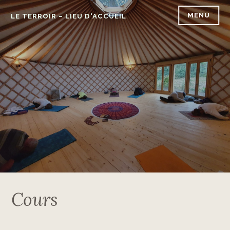
Accéder
MENU
LE TERROIR – LIEU D'ACCUEIL
au
contenu
principal
Cours